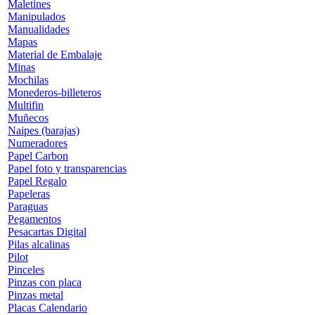
Maletines
Manipulados
Manualidades
Mapas
Material de Embalaje
Minas
Mochilas
Monederos-billeteros
Multifin
Muñecos
Naipes (barajas)
Numeradores
Papel Carbon
Papel foto y transparencias
Papel Regalo
Papeleras
Paraguas
Pegamentos
Pesacartas Digital
Pilas alcalinas
Pilot
Pinceles
Pinzas con placa
Pinzas metal
Placas Calendario