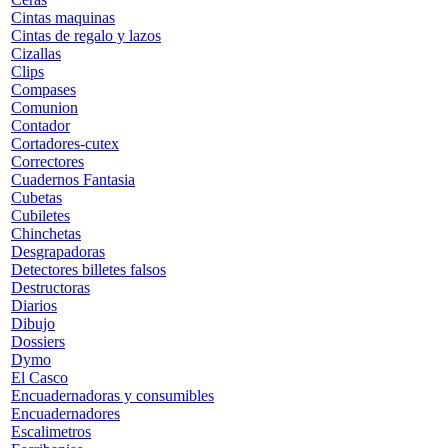
Cintas maquinas
Cintas de regalo y lazos
Cizallas
Clips
Compases
Comunion
Contador
Cortadores-cutex
Correctores
Cuadernos Fantasia
Cubetas
Cubiletes
Chinchetas
Desgrapadoras
Detectores billetes falsos
Destructoras
Diarios
Dibujo
Dossiers
Dymo
El Casco
Encuadernadoras y consumibles
Encuadernadores
Escalimetros