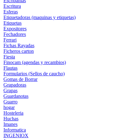
Escribanias
Escritura
Esferas
Etiquetadoras (maquinas y etiquetas)
Etiquetas
Expositores
Fechadores
Ferrari
Fichas Rayadas
Ficheros carton
Fiesta
Finocam (agendas y recambios)
Flautas
Formularios (Sellos de caucho)
Gomas de Borrar
Grapadoras
Grapas
Guardanotas
Guarro
hogar
Hosteleria
Huchas
Imanes
Informatica
INGENIOX