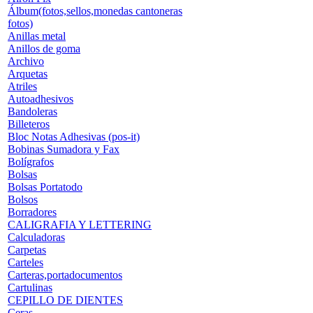
Álbum(fotos,sellos,monedas cantoneras
fotos)
Anillas metal
Anillos de goma
Archivo
Arquetas
Atriles
Autoadhesivos
Bandoleras
Billeteros
Bloc Notas Adhesivas (pos-it)
Bobinas Sumadora y Fax
Bolígrafos
Bolsas
Bolsas Portatodo
Bolsos
Borradores
CALIGRAFIA Y LETTERING
Calculadoras
Carpetas
Carteles
Carteras,portadocumentos
Cartulinas
CEPILLO DE DIENTES
Ceras