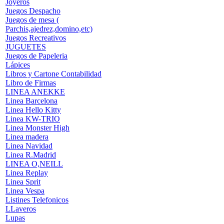
Joyeros
Juegos Despacho
Juegos de mesa (
Parchis,ajedrez,domino,etc)
Juegos Recreativos
JUGUETES
Juegos de Papeleria
Lápices
Libros y Cartone Contabilidad
Libro de Firmas
LINEA ANEKKE
Linea Barcelona
Linea Hello Kitty
Linea KW-TRIO
Linea Monster High
Linea madera
Linea Navidad
Linea R.Madrid
LINEA O,NEILL
Linea Replay
Linea Sprit
Linea Vespa
Listines Telefonicos
LLaveros
Lupas