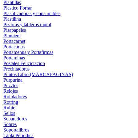
Plantillas
Plastico Forrar
Plastificadoras y consumibles
Plastilina
Pizarras y tableros mural
Pisapapeles
Plumiers
Portacarnet
Portacartas
Portamenus y Portafirmas
Portaminas
Postales Felicictacion
Precintadoras
Puntos Libro (MARCAPAGINAS)
Purpurina
Puzzles
Relojes
Rotuladores
Rotring
Rubio
Sellos
Separadores
Sobres
Soportalibros
Tabla Periodica