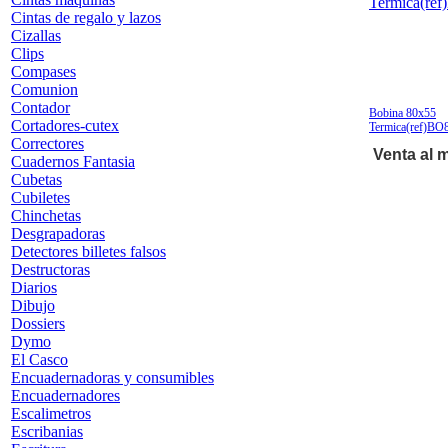
Cintas de regalo y lazos
Cizallas
Clips
Compases
Comunion
Contador
Bobina 80x55
Cortadores-cutex
Termica(ref)BO
Correctores
Venta al 
Cuadernos Fantasia
Cubetas
Cubiletes
Chinchetas
Desgrapadoras
Detectores billetes falsos
Destructoras
Diarios
Dibujo
Dossiers
Dymo
El Casco
Encuadernadoras y consumibles
Encuadernadores
Escalimetros
Escribanias