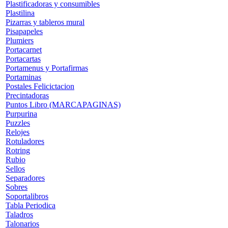
Plastificadoras y consumibles
Plastilina
Pizarras y tableros mural
Pisapapeles
Plumiers
Portacarnet
Portacartas
Portamenus y Portafirmas
Portaminas
Postales Felicictacion
Precintadoras
Puntos Libro (MARCAPAGINAS)
Purpurina
Puzzles
Relojes
Rotuladores
Rotring
Rubio
Sellos
Separadores
Sobres
Soportalibros
Tabla Periodica
Taladros
Talonarios