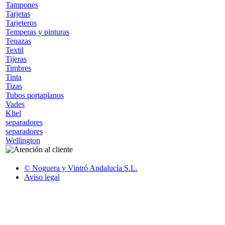
Tampones
Tarjetas
Tarjeteros
Temperas y pinturas
Tenazas
Textil
Tijeras
Timbres
Tinta
Tizas
Tubos portaplanos
Vades
Kliel
separadores
separadores
Wellington
© Noguera y Vintró Andalucía S.L.
Aviso legal