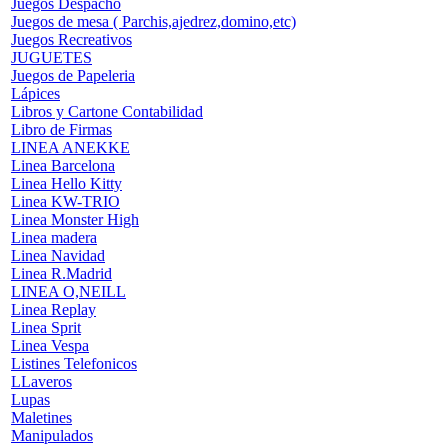
Juegos Despacho
Juegos de mesa ( Parchis,ajedrez,domino,etc)
Juegos Recreativos
JUGUETES
Juegos de Papeleria
Lápices
Libros y Cartone Contabilidad
Libro de Firmas
LINEA ANEKKE
Linea Barcelona
Linea Hello Kitty
Linea KW-TRIO
Linea Monster High
Linea madera
Linea Navidad
Linea R.Madrid
LINEA O,NEILL
Linea Replay
Linea Sprit
Linea Vespa
Listines Telefonicos
LLaveros
Lupas
Maletines
Manipulados