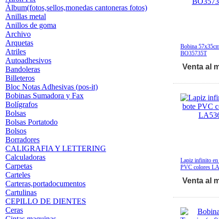
Álbum(fotos,sellos,monedas cantoneras fotos)
Anillas metal
Anillos de goma
Archivo
Arquetas
Bobina 57x35cm
Atriles
BO35735T
Autoadhesivos
Venta al 
Bandoleras
Billeteros
Bloc Notas Adhesivas (pos-it)
Bobinas Sumadora y Fax
Bolígrafos
Bolsas
Bolsas Portatodo
Bolsos
Borradores
CALIGRAFIA Y LETTERING
Calculadoras
Lapiz infinito en
Carpetas
PVC colores L
Carteles
Venta al 
Carteras,portadocumentos
Cartulinas
CEPILLO DE DIENTES
Ceras
Cintas maquinas