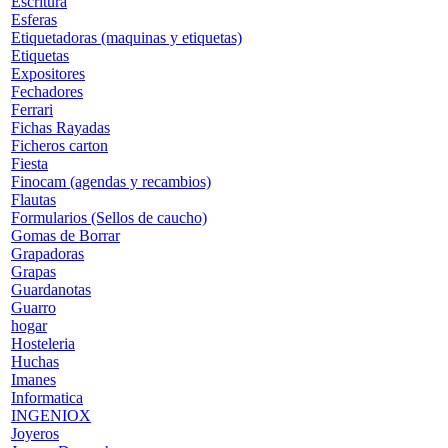
Escritura
Esferas
Etiquetadoras (maquinas y etiquetas)
Etiquetas
Expositores
Fechadores
Ferrari
Fichas Rayadas
Ficheros carton
Fiesta
Finocam (agendas y recambios)
Flautas
Formularios (Sellos de caucho)
Gomas de Borrar
Grapadoras
Grapas
Guardanotas
Guarro
hogar
Hosteleria
Huchas
Imanes
Informatica
INGENIOX
Joyeros