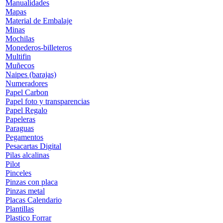
Manualidades
Mapas
Material de Embalaje
Minas
Mochilas
Monederos-billeteros
Multifin
Muñecos
Naipes (barajas)
Numeradores
Papel Carbon
Papel foto y transparencias
Papel Regalo
Papeleras
Paraguas
Pegamentos
Pesacartas Digital
Pilas alcalinas
Pilot
Pinceles
Pinzas con placa
Pinzas metal
Placas Calendario
Plantillas
Plastico Forrar