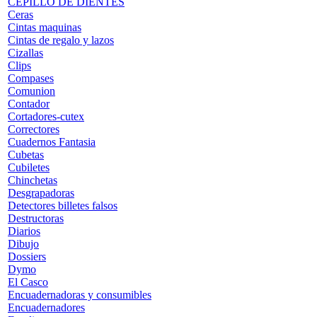
CEPILLO DE DIENTES
Ceras
Cintas maquinas
Cintas de regalo y lazos
Cizallas
Clips
Compases
Comunion
Contador
Cortadores-cutex
Correctores
Cuadernos Fantasia
Cubetas
Cubiletes
Chinchetas
Desgrapadoras
Detectores billetes falsos
Destructoras
Diarios
Dibujo
Dossiers
Dymo
El Casco
Encuadernadoras y consumibles
Encuadernadores