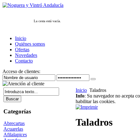
La cesta está vacía.
Inicio
Quiénes somos
Ofertas
Novedades
Contacto
Acceso de clientes:
Inicio
Taladros
Info
: Su navegador no acepta coo
habilitar las cookies.
Categorías
Taladros
Abrecartas
Acuarelas
Afilalapices