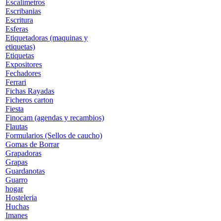
Escalimetros
Escribanias
Escritura
Esferas
Etiquetadoras (maquinas y
etiquetas)
Etiquetas
Expositores
Fechadores
Ferrari
Fichas Rayadas
Ficheros carton
Fiesta
Finocam (agendas y recambios)
Flautas
Formularios (Sellos de caucho)
Gomas de Borrar
Grapadoras
Grapas
Guardanotas
Guarro
hogar
Hosteleria
Huchas
Imanes