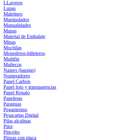
LLaveros
Lupas
Maletines
Manipulados
Manualidades
Mapas
Material de Embalaje
Minas
Mochilas
Monederos-billeteros
Multifin
Muñecos
Naipes (barajas)
Numeradores
Papel Carbon
Papel foto y transparencias
Papel Regalo
Papeleras
Paraguas
Pegamentos
Pesacartas Digital
Pilas alcalinas
Pilot
Pinceles
Pinzas con placa