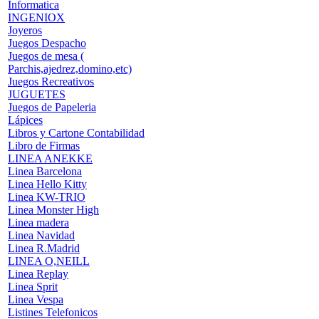
Informatica
INGENIOX
Joyeros
Juegos Despacho
Juegos de mesa (
Parchis,ajedrez,domino,etc)
Juegos Recreativos
JUGUETES
Juegos de Papeleria
Lápices
Libros y Cartone Contabilidad
Libro de Firmas
LINEA ANEKKE
Linea Barcelona
Linea Hello Kitty
Linea KW-TRIO
Linea Monster High
Linea madera
Linea Navidad
Linea R.Madrid
LINEA O,NEILL
Linea Replay
Linea Sprit
Linea Vespa
Listines Telefonicos