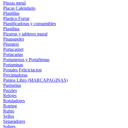
Pinzas metal
Placas Calendario
Plantillas
Plastico Forrar
Plastificadoras y consumibles
Plastilina
Pizarras y tableros mural
Pisapapeles
Plumiers
Portacarnet
Portacartas
Portamenus y Portafirmas
Portaminas
Postales Felicictacion
Precintadoras
Puntos Libro (MARCAPAGINAS)
Purpurina
Puzzles
Relojes
Rotuladores
Rotring
Rubio
Sellos
Separadores
Sobres