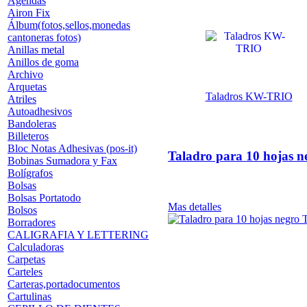
Agendas
Airon Fix
Álbum(fotos,sellos,monedas
cantoneras fotos)
Anillas metal
Anillos de goma
Archivo
Arquetas
Taladros KW-TRIO
Atriles
Autoadhesivos
Bandoleras
Billeteros
Bloc Notas Adhesivas (pos-it)
Taladro para 10 hojas 
Bobinas Sumadora y Fax
Bolígrafos
Bolsas
Bolsas Portatodo
Mas detalles
Bolsos
Borradores
CALIGRAFIA Y LETTERING
Calculadoras
Carpetas
Carteles
Carteras,portadocumentos
Cartulinas