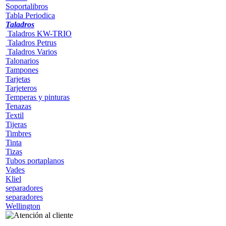
Soportalibros
Tabla Periodica
Taladros
Taladros KW-TRIO
Taladros Petrus
Taladros Varios
Talonarios
Tampones
Tarjetas
Tarjeteros
Temperas y pinturas
Tenazas
Textil
Tijeras
Timbres
Tinta
Tizas
Tubos portaplanos
Vades
Kliel
separadores
separadores
Wellington