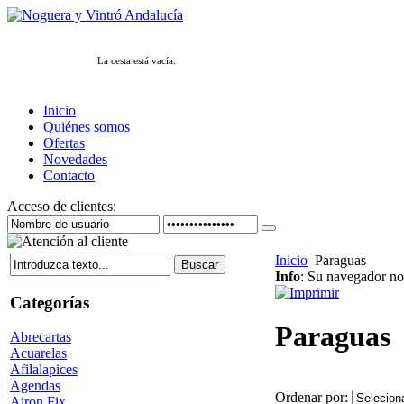
La cesta está vacía.
Inicio
Quiénes somos
Ofertas
Novedades
Contacto
Acceso de clientes:
Inicio
Paraguas
Info
: Su navegador no 
Categorías
Paraguas
Abrecartas
Acuarelas
Afilalapices
Agendas
Ordenar por:
Airon Fix