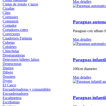
Mas detalles
Cintas de regalo y lazos
Cizallas
Clips
Compases
Comunion
Paraguas automat
Contador
Cortadores-cutex
Paraguas con silbato 
Correctores
Cuadernos Fantasia
Mas detalles
Cubetas
Cubiletes
Chinchetas
Desgrapadoras
Paraguas infant
Detectores billetes falsos
Destructoras
Diarios
100cm diametro
Dibujo
Dossiers
Mas detalles
Dymo
El Casco
Encuadernadoras y consumibles
Encuadernadores
Paraguas infant
Escalimetros
Escribanias