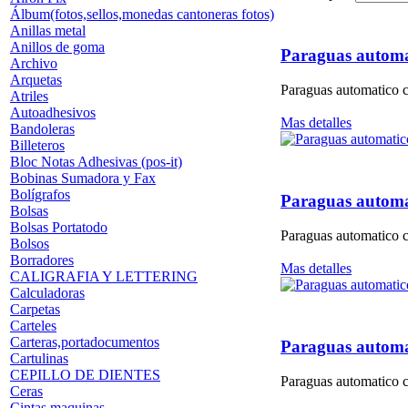
Álbum(fotos,sellos,monedas cantoneras fotos)
Anillas metal
Anillos de goma
Paraguas automa
Archivo
Arquetas
Paraguas automatico 
Atriles
Autoadhesivos
Mas detalles
Bandoleras
Billeteros
Bloc Notas Adhesivas (pos-it)
Bobinas Sumadora y Fax
Bolígrafos
Paraguas automa
Bolsas
Bolsas Portatodo
Paraguas automatico 
Bolsos
Borradores
Mas detalles
CALIGRAFIA Y LETTERING
Calculadoras
Carpetas
Carteles
Carteras,portadocumentos
Paraguas automa
Cartulinas
CEPILLO DE DIENTES
Paraguas automatico 
Ceras
Cintas maquinas