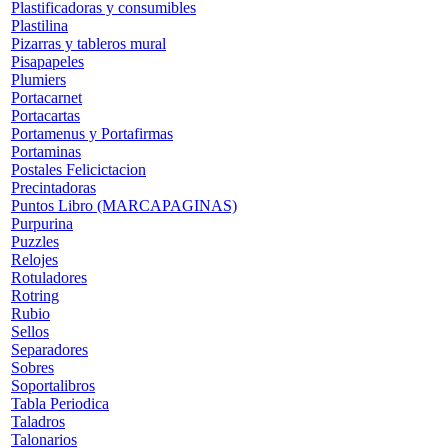
Plastificadoras y consumibles
Plastilina
Pizarras y tableros mural
Pisapapeles
Plumiers
Portacarnet
Portacartas
Portamenus y Portafirmas
Portaminas
Postales Felicictacion
Precintadoras
Puntos Libro (MARCAPAGINAS)
Purpurina
Puzzles
Relojes
Rotuladores
Rotring
Rubio
Sellos
Separadores
Sobres
Soportalibros
Tabla Periodica
Taladros
Talonarios