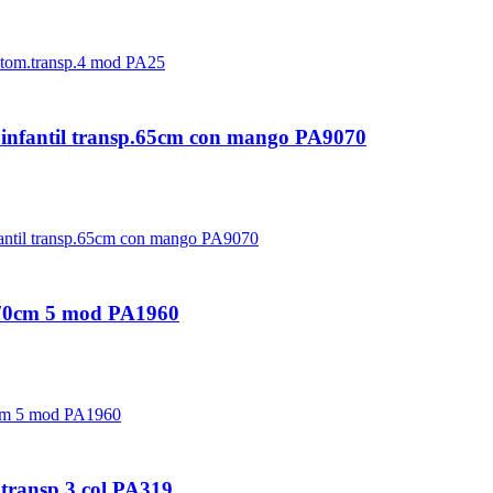
infantil transp.65cm con mango PA9070
 70cm 5 mod PA1960
transp.3 col PA319