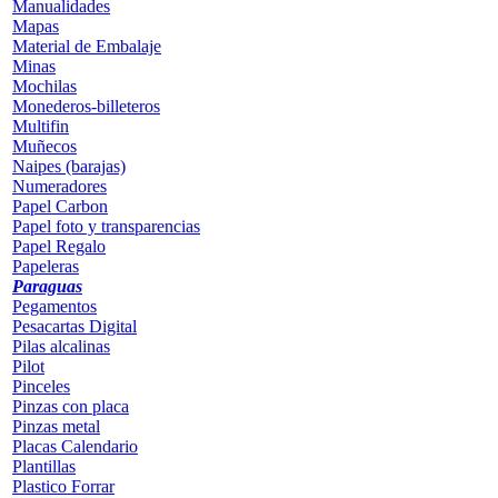
Manualidades
Mapas
Material de Embalaje
Minas
Mochilas
Monederos-billeteros
Multifin
Muñecos
Naipes (barajas)
Numeradores
Papel Carbon
Papel foto y transparencias
Papel Regalo
Papeleras
Paraguas
Pegamentos
Pesacartas Digital
Pilas alcalinas
Pilot
Pinceles
Pinzas con placa
Pinzas metal
Placas Calendario
Plantillas
Plastico Forrar