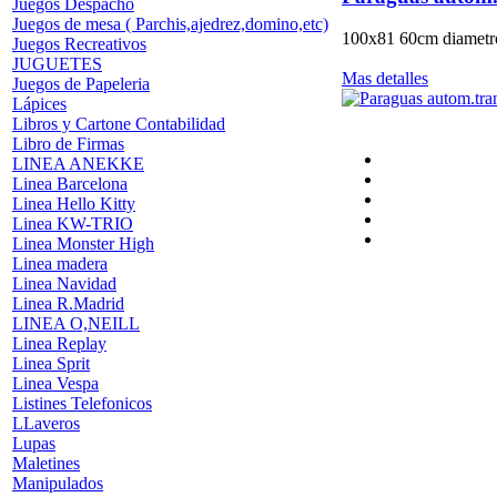
Juegos Despacho
Juegos de mesa ( Parchis,ajedrez,domino,etc)
100x81 60cm diamet
Juegos Recreativos
JUGUETES
Mas detalles
Juegos de Papeleria
Lápices
Libros y Cartone Contabilidad
Libro de Firmas
LINEA ANEKKE
Linea Barcelona
Linea Hello Kitty
Linea KW-TRIO
Linea Monster High
Linea madera
Linea Navidad
Linea R.Madrid
LINEA O,NEILL
Linea Replay
Linea Sprit
Linea Vespa
Listines Telefonicos
LLaveros
Lupas
Maletines
Manipulados