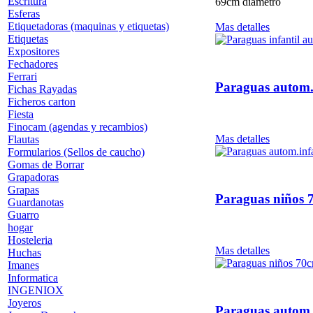
Escritura
69cm diametro
Esferas
Etiquetadoras (maquinas y etiquetas)
Mas detalles
Etiquetas
Expositores
Fechadores
Ferrari
Paraguas autom.
Fichas Rayadas
Ficheros carton
Fiesta
Finocam (agendas y recambios)
Mas detalles
Flautas
Formularios (Sellos de caucho)
Gomas de Borrar
Grapadoras
Grapas
Paraguas niños
Guardanotas
Guarro
hogar
Hosteleria
Mas detalles
Huchas
Imanes
Informatica
INGENIOX
Joyeros
Paraguas autom.