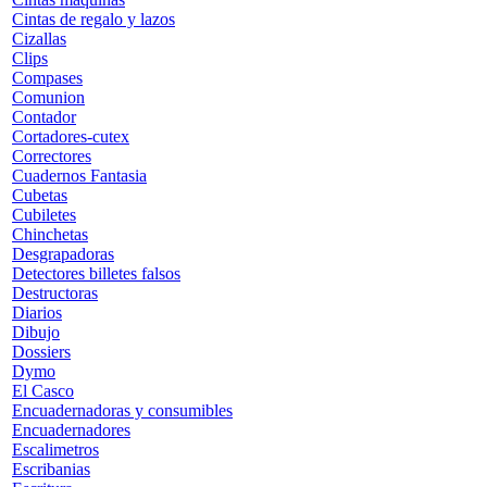
Cintas de regalo y lazos
Cizallas
Clips
Compases
Comunion
Contador
Cortadores-cutex
Correctores
Cuadernos Fantasia
Cubetas
Cubiletes
Chinchetas
Desgrapadoras
Detectores billetes falsos
Destructoras
Diarios
Dibujo
Dossiers
Dymo
El Casco
Encuadernadoras y consumibles
Encuadernadores
Escalimetros
Escribanias