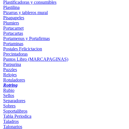
Plastificadoras y consumibles
Plastilina
Pizarras y tableros mural
Pisapapeles
Plumiers
Portacarnet
Portacartas
Portamenus y Portafirmas
Portaminas
Postales Felicictacion
Precintadoras
Puntos Libro (MARCAPAGINAS)
Purpurina
Puzzles
Relojes
Rotuladores
Rotring
Rubio
Sellos
Separadores
Sobres
Soportalibros
Tabla Periodica
Taladros
Talonarios