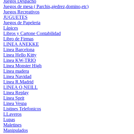
Juegos Despacho
Juegos de mesa ( Parchis,ajedrez,domino,etc)
Juegos Recreativos
JUGUETES
Juegos de Papeleria
Lápices
Libros y Cartone Contabilidad
Libro de Firmas
LINEA ANEKKE
Linea Barcelona
Linea Hello Kitty
Linea KW-TRIO
Linea Monster High
Linea madera
Linea Navidad
Linea R.Madrid
LINEA O,NEILL
Linea Replay
Linea Sprit
Linea Vespa
Listines Telefonicos
LLaveros
Lupas
Maletines
Manipulados