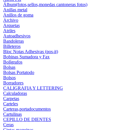
Álbum(fotos,sellos,monedas cantoneras fotos)
Anillas metal
Anillos de goma
Archivo
Arquetas
Atriles
Autoadhesivos
Bandoleras
Billeteros
Bloc Notas Adhesivas (pos-it)
Bobinas Sumadora y Fax
Bolígrafos
Bolsas
Bolsas Portatodo
Bolsos
Borradores
CALIGRAFIA Y LETTERING
Calculadoras
Carpetas
Carteles
Carteras,portadocumentos
Cartulinas
CEPILLO DE DIENTES
Ceras
Cintas maquinas