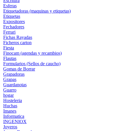
Escritura
Esferas
Etiquetadoras (maquinas y etiquetas)
Etiquetas
Expositores
Fechadores
Ferrari
Fichas Rayadas
Ficheros carton
Fiesta
Finocam (agendas y recambios)
Flautas
Formularios (Sellos de caucho)
Gomas de Borrar
Grapadoras
Grapas
Guardanotas
Guarro
hogar
Hosteleria
Huchas
Imanes
Informatica
INGENIOX
Joyeros