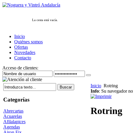
La cesta está vacía.
Inicio
Quiénes somos
Ofertas
Novedades
Contacto
Acceso de clientes:
Inicio
Rotring
Info
: Su navegador no 
Categorías
Rotring
Abrecartas
Acuarelas
Afilalapices
Agendas
Airon Fix