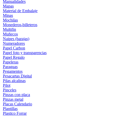
Manualidades
Mapas
Material de Embalaje
Minas
Mochilas
Monederos-billeteros
Multifin
Muñecos
Naipes (barajas)
Numeradores
Papel Carbon
Papel foto y transparencias
Papel Regalo
Papeleras
Paraguas
Pegamentos
Pesacartas Digital
Pilas alcalinas
Pilot
Pinceles
Pinzas con placa
Pinzas metal
Placas Calendario
Plantillas
Plastico Forrar