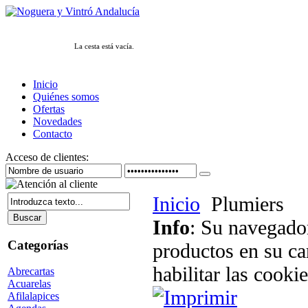
La cesta está vacía.
Inicio
Quiénes somos
Ofertas
Novedades
Contacto
Acceso de clientes:
Inicio
Plumiers
Info
: Su navegador
Categorías
productos en su ca
habilitar las cookie
Abrecartas
Acuarelas
Afilalapices