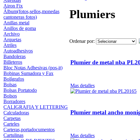
Agendas
Airon Fix
Plumiers
Álbum(fotos,sellos,monedas
cantoneras fotos)
Anillas metal
Anillos de goma
Archivo
Arquetas
Ordenar por:
Atriles
Autoadhesivos
Bandoleras
Plumier de metal nba PL2
Billeteros
Bloc Notas Adhesivas (pos-it)
Bobinas Sumadora y Fax
Bolígrafos
Bolsas
Mas detalles
Bolsas Portatodo
Bolsos
Borradores
CALIGRAFIA Y LETTERING
Plumier metal ancho moni
Calculadoras
Carpetas
Carteles
Carteras,portadocumentos
Cartulinas
Mas detalles