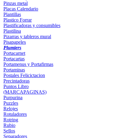
Pinzas metal
Placas Calendario
Plantillas
Plastico Forrar
Plastificadoras y consumibles
Plastilina
Pizarras y tableros mural
Pisapapeles
Plumiers
Portacarnet
Portacartas
Portamenus y Portafirmas
Portaminas
Postales Felicictacion
Precintadoras
Puntos Libro
(MARCAPAGINAS)
Purpurina
Puzzles
Relojes
Rotuladores
Rotring
Rubio
Sellos
Separadores