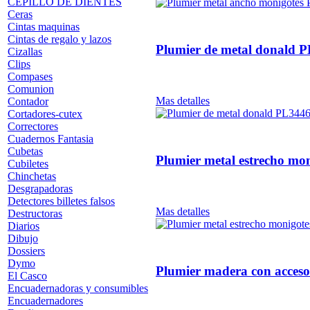
CEPILLO DE DIENTES
Ceras
Cintas maquinas
Cintas de regalo y lazos
Plumier de metal donald 
Cizallas
Clips
Compases
Comunion
Mas detalles
Contador
Cortadores-cutex
Correctores
Cuadernos Fantasia
Cubetas
Plumier metal estrecho mo
Cubiletes
Chinchetas
Desgrapadoras
Detectores billetes falsos
Mas detalles
Destructoras
Diarios
Dibujo
Dossiers
Dymo
Plumier madera con acces
El Casco
Encuadernadoras y consumibles
Encuadernadores