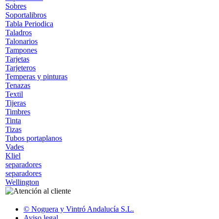
Sobres
Soportalibros
Tabla Periodica
Taladros
Talonarios
Tampones
Tarjetas
Tarjeteros
Temperas y pinturas
Tenazas
Textil
Tijeras
Timbres
Tinta
Tizas
Tubos portaplanos
Vades
Kliel
separadores
separadores
Wellington
© Noguera y Vintró Andalucía S.L.
Aviso legal