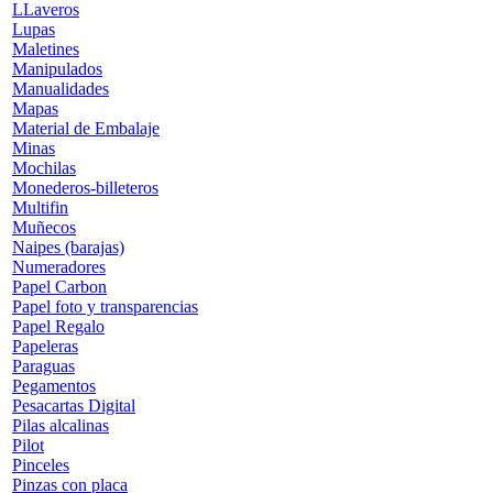
LLaveros
Lupas
Maletines
Manipulados
Manualidades
Mapas
Material de Embalaje
Minas
Mochilas
Monederos-billeteros
Multifin
Muñecos
Naipes (barajas)
Numeradores
Papel Carbon
Papel foto y transparencias
Papel Regalo
Papeleras
Paraguas
Pegamentos
Pesacartas Digital
Pilas alcalinas
Pilot
Pinceles
Pinzas con placa