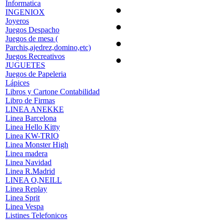
Informatica
INGENIOX
Joyeros
Juegos Despacho
Juegos de mesa (
Parchis,ajedrez,domino,etc)
Juegos Recreativos
JUGUETES
Juegos de Papeleria
Lápices
Libros y Cartone Contabilidad
Libro de Firmas
LINEA ANEKKE
Linea Barcelona
Linea Hello Kitty
Linea KW-TRIO
Linea Monster High
Linea madera
Linea Navidad
Linea R.Madrid
LINEA O,NEILL
Linea Replay
Linea Sprit
Linea Vespa
Listines Telefonicos