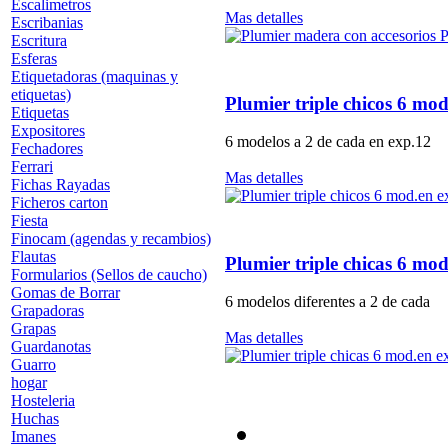
Escalimetros
Mas detalles
Escribanias
Escritura
Esferas
Etiquetadoras (maquinas y
etiquetas)
Plumier triple chicos 6 m
Etiquetas
Expositores
6 modelos a 2 de cada en exp.12
Fechadores
Ferrari
Mas detalles
Fichas Rayadas
Ficheros carton
Fiesta
Finocam (agendas y recambios)
Flautas
Plumier triple chicas 6 m
Formularios (Sellos de caucho)
Gomas de Borrar
6 modelos diferentes a 2 de cada
Grapadoras
Grapas
Mas detalles
Guardanotas
Guarro
hogar
Hosteleria
Huchas
Imanes