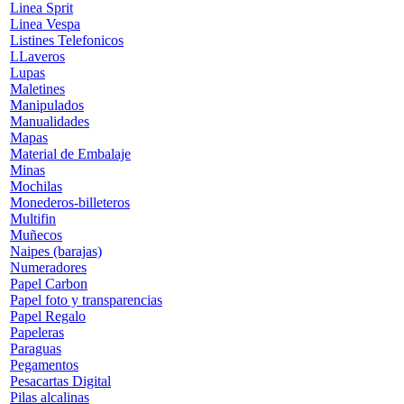
Linea Sprit
Linea Vespa
Listines Telefonicos
LLaveros
Lupas
Maletines
Manipulados
Manualidades
Mapas
Material de Embalaje
Minas
Mochilas
Monederos-billeteros
Multifin
Muñecos
Naipes (barajas)
Numeradores
Papel Carbon
Papel foto y transparencias
Papel Regalo
Papeleras
Paraguas
Pegamentos
Pesacartas Digital
Pilas alcalinas