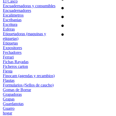
El Casco
Encuadernadoras y consumibles
Encuadernadores
Escalimetros
Escribanias
Escritura
Esferas
Etiquetadoras (maquinas y
etiquetas)
Etiquetas
Expositores
Fechadores
Ferrari
Fichas Rayadas
Ficheros carton
Fiesta
Finocam (agendas y recambios)
Flautas
Formularios (Sellos de caucho)
Gomas de Borrar
Grapadoras
Grapas
Guardanotas
Guarro
hogar