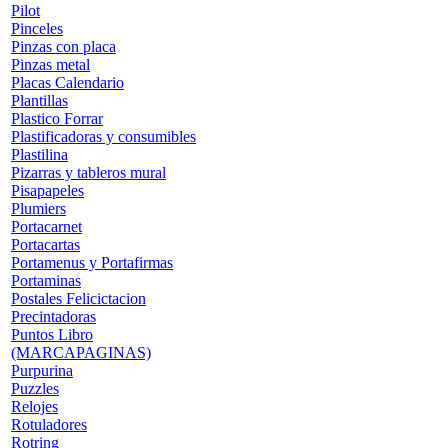
Pilot
Pinceles
Pinzas con placa
Pinzas metal
Placas Calendario
Plantillas
Plastico Forrar
Plastificadoras y consumibles
Plastilina
Pizarras y tableros mural
Pisapapeles
Plumiers
Portacarnet
Portacartas
Portamenus y Portafirmas
Portaminas
Postales Felicictacion
Precintadoras
Puntos Libro
(MARCAPAGINAS)
Purpurina
Puzzles
Relojes
Rotuladores
Rotring