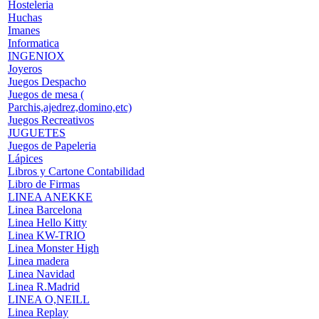
Hosteleria
Huchas
Imanes
Informatica
INGENIOX
Joyeros
Juegos Despacho
Juegos de mesa (
Parchis,ajedrez,domino,etc)
Juegos Recreativos
JUGUETES
Juegos de Papeleria
Lápices
Libros y Cartone Contabilidad
Libro de Firmas
LINEA ANEKKE
Linea Barcelona
Linea Hello Kitty
Linea KW-TRIO
Linea Monster High
Linea madera
Linea Navidad
Linea R.Madrid
LINEA O,NEILL
Linea Replay