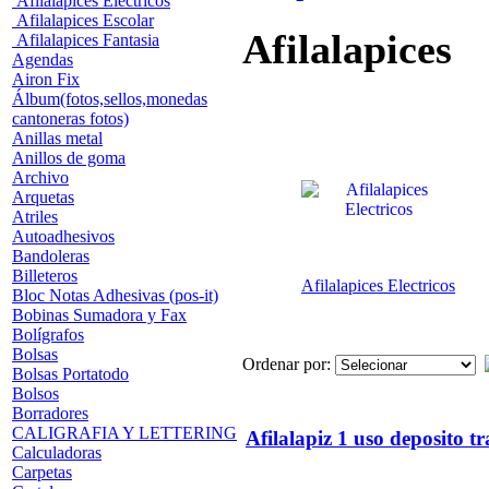
Afilalapices Electricos
Afilalapices Escolar
Afilalapices
Afilalapices Fantasia
Agendas
Airon Fix
Álbum(fotos,sellos,monedas
cantoneras fotos)
Anillas metal
Anillos de goma
Archivo
Arquetas
Atriles
Autoadhesivos
Bandoleras
Billeteros
Afilalapices Electricos
Bloc Notas Adhesivas (pos-it)
Bobinas Sumadora y Fax
Bolígrafos
Bolsas
Ordenar por:
Bolsas Portatodo
Bolsos
Borradores
CALIGRAFIA Y LETTERING
Afilalapiz 1 uso deposito t
Calculadoras
Carpetas