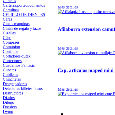
Carteles
Carteras,portadocumentos
Mas detalles
Cartulinas
CEPILLO DE DIENTES
Ceras
Cintas maquinas
Cintas de regalo y lazos
Afilaborra extension camu
Cizallas
Clips
Compases
Comunion
Mas detalles
Contador
Cortadores-cutex
Correctores
Cuadernos Fantasia
Exp. articulos maped mini
Cubetas
Cubiletes
Chinchetas
Desgrapadoras
Detectores billetes falsos
Mas detalles
Destructoras
Diarios
Dibujo
Dossiers
Dymo