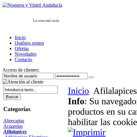
La cesta está vacía.
Inicio
Quiénes somos
Ofertas
Novedades
Contacto
Acceso de clientes:
Inicio
Afilalapices
Info
: Su navegador
Categorías
productos en su ca
habilitar las cookie
Abrecartas
Acuarelas
Afilalapices