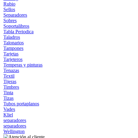
Rubio
Sellos
Separadores
Sobres
Soportalibros
Tabla Periodica
Taladros
Talonarios
Tampones
Tarjetas
Tarjeteros
Temperas y pinturas
Tenazas
Textil
Tijeras
Timbres
Tinta
Tizas
Tubos portaplanos
Vades
Kliel
separadores
separadores
Wellington