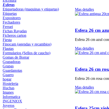
Escritura
Esferas
Etiquetadoras (maquinas y etiquetas)
Mas detalles
Etiquetas
Expositores
Fechadores
Ferrari
Esfera 26 cm azu
Fichas Rayadas
Ficheros carton
Esfera 26 cm azul co
Fiesta
Finocam (agendas y recambios)
Mas detalles
Flautas
Formularios (Sellos de caucho)
Gomas de Borrar
Grapadoras
Grapas
Esfera 26 cm ro
Guardanotas
Guarro
Esfera 26 cm rosa co
hogar
Hosteleria
Mas detalles
Huchas
Imanes
Informatica
INGENIOX
Joyeros
Esfera 25cm viol