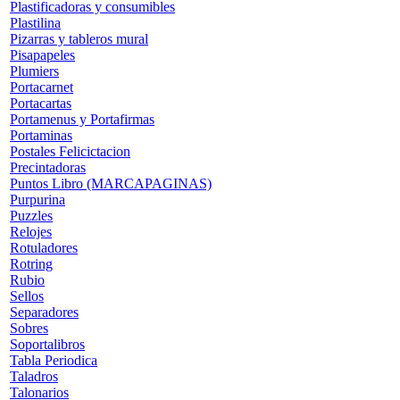
Plastificadoras y consumibles
Plastilina
Pizarras y tableros mural
Pisapapeles
Plumiers
Portacarnet
Portacartas
Portamenus y Portafirmas
Portaminas
Postales Felicictacion
Precintadoras
Puntos Libro (MARCAPAGINAS)
Purpurina
Puzzles
Relojes
Rotuladores
Rotring
Rubio
Sellos
Separadores
Sobres
Soportalibros
Tabla Periodica
Taladros
Talonarios