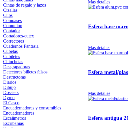
Mas detalles
Cintas de regalo y lazos
Cizallas
Clips
Compases
Comunion
Esfera base mar
Contador
Cortadores-cutex
Correctores
Cuadernos Fantasia
Mas detalles
Cubetas
Cubiletes
Chinchetas
Desgrapadoras
Esfera metal/pl
Detectores billetes falsos
Destructoras
Diarios
Dibujo
Dossiers
Mas detalles
Dymo
El Casco
Encuadernadoras y consumibles
Encuadernadores
Esfera antigua 
Escalimetros
Escribanias