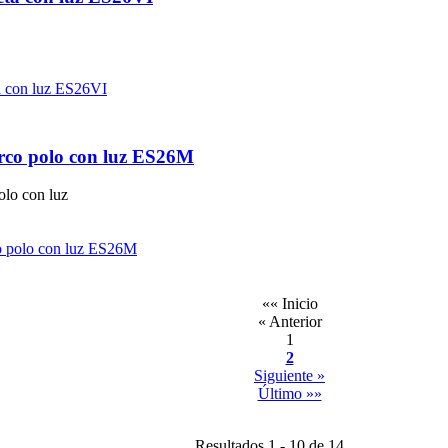
rco polo con luz ES26M
olo con luz
«« Inicio
« Anterior
1
2
Siguiente »
Último »»
Resultados 1 - 10 de 14