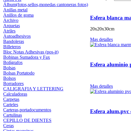
Álbum(fotos,sellos,monedas cantoneras fotos)
Anillas metal
Anillos de goma
Esfera blanca m
Archivo
Arquetas
20x20x30cm
Atriles
Autoadhesivos
Mas detalles
Bandoleras
Billeteros
Bloc Notas Adhesivas (pos-it)
Bobinas Sumadora y Fax
Bolígrafos
Esfera aluminio
Bolsas
Bolsas Portatodo
Bolsos
Borradores
Mas detalles
CALIGRAFIA Y LETTERING
Calculadoras
Carpetas
Carteles
Carteras,portadocumentos
Esfera alum.pvc
Cartulinas
CEPILLO DE DIENTES
Ceras
Cintas maquinas