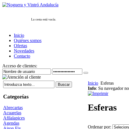
La cesta está vacía.
Inicio
Quiénes somos
Ofertas
Novedades
Contacto
Acceso de clientes:
Inicio
Esferas
Info
: Su navegador no 
Categorías
Esferas
Abrecartas
Acuarelas
Afilalapices
Agendas
Ordenar por:
Airon Fix