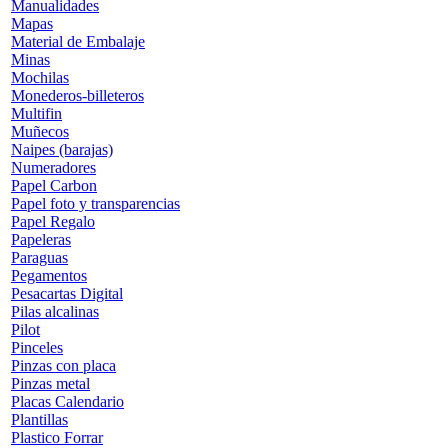
Manualidades
Mapas
Material de Embalaje
Minas
Mochilas
Monederos-billeteros
Multifin
Muñecos
Naipes (barajas)
Numeradores
Papel Carbon
Papel foto y transparencias
Papel Regalo
Papeleras
Paraguas
Pegamentos
Pesacartas Digital
Pilas alcalinas
Pilot
Pinceles
Pinzas con placa
Pinzas metal
Placas Calendario
Plantillas
Plastico Forrar