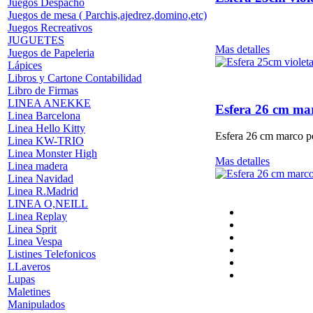
Juegos Despacho
Juegos de mesa ( Parchis,ajedrez,domino,etc)
Juegos Recreativos
JUGUETES
Mas detalles
Juegos de Papeleria
Lápices
Libros y Cartone Contabilidad
Libro de Firmas
LINEA ANEKKE
Esfera 26 cm ma
Linea Barcelona
Linea Hello Kitty
Esfera 26 cm marco p
Linea KW-TRIO
Linea Monster High
Mas detalles
Linea madera
Linea Navidad
Linea R.Madrid
LINEA O,NEILL
Linea Replay
Linea Sprit
Linea Vespa
Listines Telefonicos
LLaveros
Lupas
Maletines
Manipulados