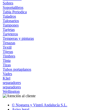
Sobres
Soportalibros
Tabla Periodica
Taladros
Talonarios
Tampones
Tarjetas
Tarjeteros
Temperas y pinturas
Tenazas
Textil
Tijeras
Timbres
Tinta
Tizas
Tubos portaplanos
Vades
Kliel
separadores
separadores
Wellington
© Noguera y Vintró Andalucía S.L.
Aviso legal