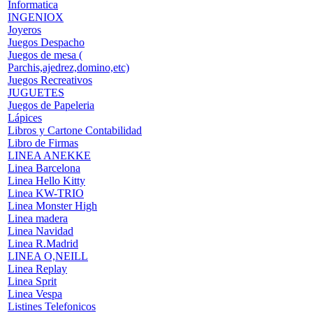
Informatica
INGENIOX
Joyeros
Juegos Despacho
Juegos de mesa (
Parchis,ajedrez,domino,etc)
Juegos Recreativos
JUGUETES
Juegos de Papeleria
Lápices
Libros y Cartone Contabilidad
Libro de Firmas
LINEA ANEKKE
Linea Barcelona
Linea Hello Kitty
Linea KW-TRIO
Linea Monster High
Linea madera
Linea Navidad
Linea R.Madrid
LINEA O,NEILL
Linea Replay
Linea Sprit
Linea Vespa
Listines Telefonicos