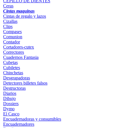
CEPILLO DE DIENTES
Ceras
Cintas maquinas
Cintas de regalo y lazos
Cizallas
Clips
Compases
Comunion
Contador
Cortadores-cutex
Correctores
Cuadernos Fantasia
Cubetas
Cubiletes
Chinchetas
Desgrapadoras
Detectores billetes falsos
Destructoras
Diarios
Dibujo
Dossiers
Dymo
El Casco
Encuadernadoras y consumibles
Encuadernadores