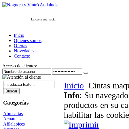
La cesta está vacía.
Inicio
Quiénes somos
Ofertas
Novedades
Contacto
Acceso de clientes:
Inicio
Cintas maq
Info
: Su navegador
Categorías
productos en su ca
habilitar las cookie
Abrecartas
Acuarelas
Afilalapices