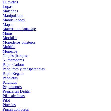
LLaveros
Lupas
Maletines
Manipulados
Manualidades
Mapas
Material de Embalaje
Minas
Mochilas
Monederos-billeteros
Multifin
Muñecos
Naipes (barajas)
Numeradores
Papel Carbon
Papel foto y transparencias
Papel Regalo
Papeleras
Paraguas
Pegamentos
Pesacartas Digital
Pilas alcalinas
Pilot
Pinceles
Pinzas con placa