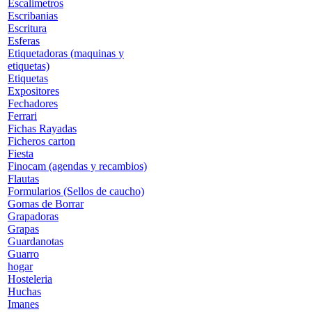
Escalimetros
Escribanias
Escritura
Esferas
Etiquetadoras (maquinas y
etiquetas)
Etiquetas
Expositores
Fechadores
Ferrari
Fichas Rayadas
Ficheros carton
Fiesta
Finocam (agendas y recambios)
Flautas
Formularios (Sellos de caucho)
Gomas de Borrar
Grapadoras
Grapas
Guardanotas
Guarro
hogar
Hosteleria
Huchas
Imanes