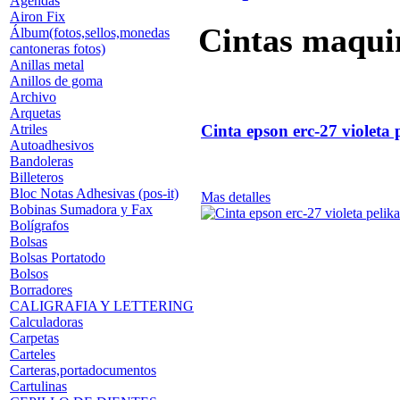
Agendas
Airon Fix
Cintas maqui
Álbum(fotos,sellos,monedas
cantoneras fotos)
Anillas metal
Anillos de goma
Archivo
Arquetas
Cinta epson erc-27 violeta
Atriles
Autoadhesivos
Bandoleras
Billeteros
Bloc Notas Adhesivas (pos-it)
Mas detalles
Bobinas Sumadora y Fax
Bolígrafos
Bolsas
Bolsas Portatodo
Bolsos
Borradores
CALIGRAFIA Y LETTERING
Calculadoras
Carpetas
Carteles
Carteras,portadocumentos
Cartulinas