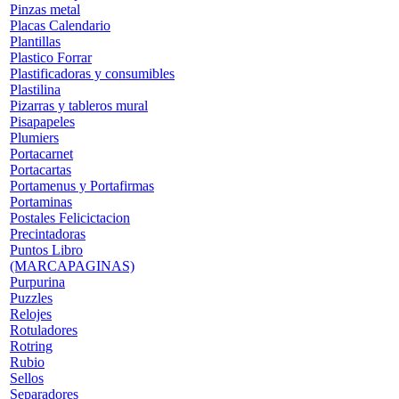
Pinzas metal
Placas Calendario
Plantillas
Plastico Forrar
Plastificadoras y consumibles
Plastilina
Pizarras y tableros mural
Pisapapeles
Plumiers
Portacarnet
Portacartas
Portamenus y Portafirmas
Portaminas
Postales Felicictacion
Precintadoras
Puntos Libro
(MARCAPAGINAS)
Purpurina
Puzzles
Relojes
Rotuladores
Rotring
Rubio
Sellos
Separadores