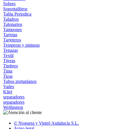
Sobres
Soportalibros
Tabla Periodica
Taladros
Talonarios
Tampones
Tarjetas
Tarjeteros
Temperas y pinturas
Tenazas
Textil
Tijeras
Timbres
Tinta
Tizas
Tubos portaplanos
Vades
Kliel
separadores
separadores
Wellington
© Noguera y Vintró Andalucía S.L.
Aviso legal