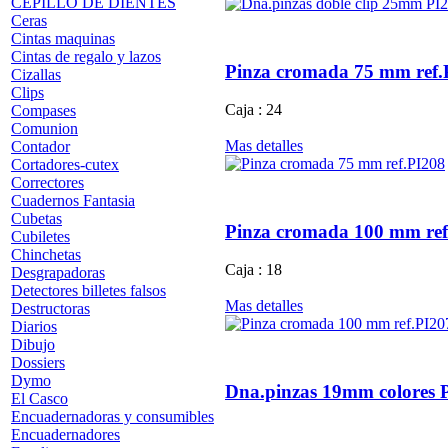
CEPILLO DE DIENTES
Ceras
Cintas maquinas
Cintas de regalo y lazos
Pinza cromada 75 mm ref.
Cizallas
Clips
Caja : 24
Compases
Comunion
Mas detalles
Contador
Cortadores-cutex
Correctores
Cuadernos Fantasia
Cubetas
Pinza cromada 100 mm ref
Cubiletes
Chinchetas
Caja : 18
Desgrapadoras
Detectores billetes falsos
Mas detalles
Destructoras
Diarios
Dibujo
Dossiers
Dymo
Dna.pinzas 19mm colores 
El Casco
Encuadernadoras y consumibles
Encuadernadores