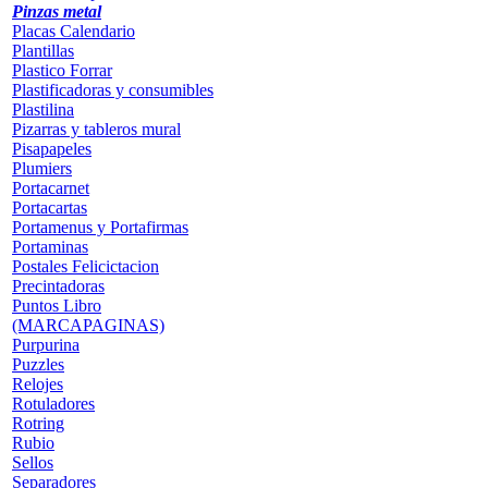
Pinzas metal
Placas Calendario
Plantillas
Plastico Forrar
Plastificadoras y consumibles
Plastilina
Pizarras y tableros mural
Pisapapeles
Plumiers
Portacarnet
Portacartas
Portamenus y Portafirmas
Portaminas
Postales Felicictacion
Precintadoras
Puntos Libro
(MARCAPAGINAS)
Purpurina
Puzzles
Relojes
Rotuladores
Rotring
Rubio
Sellos
Separadores