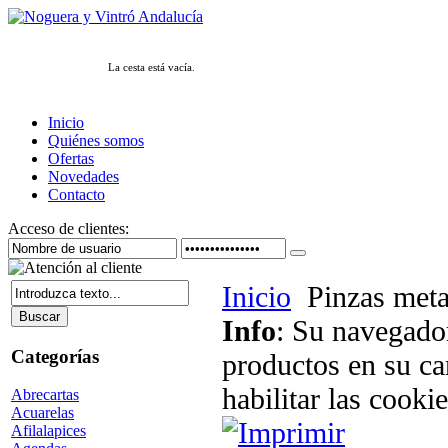
La cesta está vacía.
Inicio
Quiénes somos
Ofertas
Novedades
Contacto
Acceso de clientes:
Inicio
Pinzas meta
Info
: Su navegador
Categorías
productos en su ca
habilitar las cookie
Abrecartas
Acuarelas
Afilalapices