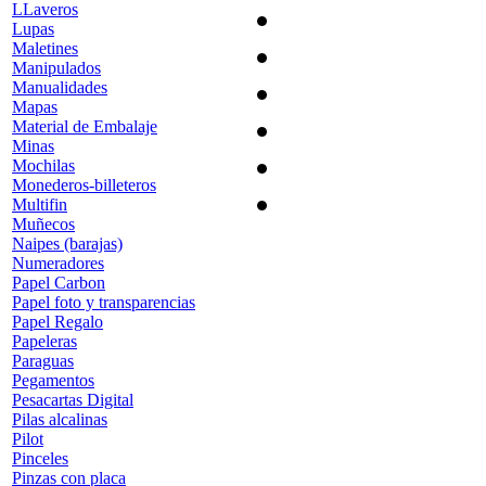
LLaveros
Lupas
Maletines
Manipulados
Manualidades
Mapas
Material de Embalaje
Minas
Mochilas
Monederos-billeteros
Multifin
Muñecos
Naipes (barajas)
Numeradores
Papel Carbon
Papel foto y transparencias
Papel Regalo
Papeleras
Paraguas
Pegamentos
Pesacartas Digital
Pilas alcalinas
Pilot
Pinceles
Pinzas con placa