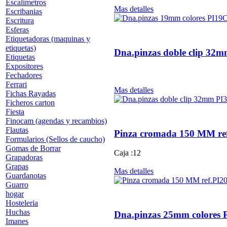
Escalimetros
Mas detalles
Escribanias
Escritura
Esferas
Etiquetadoras (maquinas y
etiquetas)
Dna.pinzas doble clip 32
Etiquetas
Expositores
Fechadores
Ferrari
Mas detalles
Fichas Rayadas
Ficheros carton
Fiesta
Finocam (agendas y recambios)
Flautas
Pinza cromada 150 MM re
Formularios (Sellos de caucho)
Gomas de Borrar
Caja :12
Grapadoras
Grapas
Mas detalles
Guardanotas
Guarro
hogar
Hosteleria
Huchas
Dna.pinzas 25mm colores 
Imanes