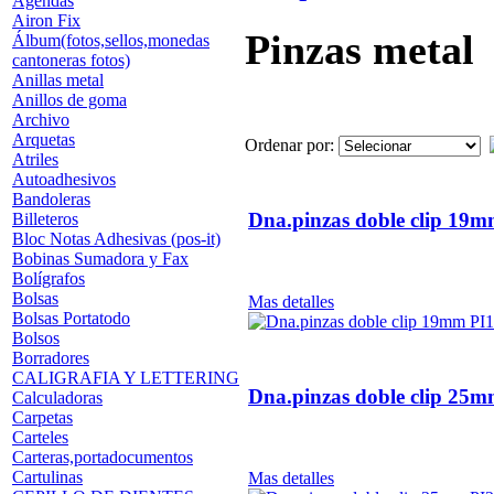
Agendas
Airon Fix
Pinzas metal
Álbum(fotos,sellos,monedas
cantoneras fotos)
Anillas metal
Anillos de goma
Archivo
Arquetas
Ordenar por:
Atriles
Autoadhesivos
Bandoleras
Dna.pinzas doble clip 19
Billeteros
Bloc Notas Adhesivas (pos-it)
Bobinas Sumadora y Fax
Bolígrafos
Bolsas
Mas detalles
Bolsas Portatodo
Bolsos
Borradores
CALIGRAFIA Y LETTERING
Dna.pinzas doble clip 25
Calculadoras
Carpetas
Carteles
Carteras,portadocumentos
Cartulinas
Mas detalles