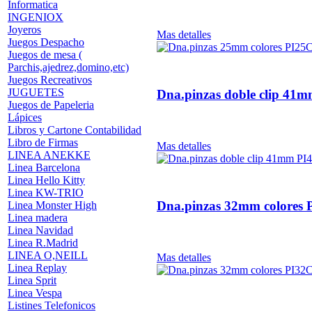
Informatica
INGENIOX
Joyeros
Mas detalles
Juegos Despacho
Juegos de mesa (
Parchis,ajedrez,domino,etc)
Juegos Recreativos
JUGUETES
Dna.pinzas doble clip 41
Juegos de Papeleria
Lápices
Libros y Cartone Contabilidad
Libro de Firmas
Mas detalles
LINEA ANEKKE
Linea Barcelona
Linea Hello Kitty
Linea KW-TRIO
Dna.pinzas 32mm colores 
Linea Monster High
Linea madera
Linea Navidad
Linea R.Madrid
LINEA O,NEILL
Mas detalles
Linea Replay
Linea Sprit
Linea Vespa
Listines Telefonicos