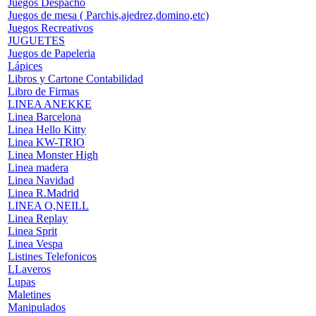
Juegos Despacho
Juegos de mesa ( Parchis,ajedrez,domino,etc)
Juegos Recreativos
JUGUETES
Juegos de Papeleria
Lápices
Libros y Cartone Contabilidad
Libro de Firmas
LINEA ANEKKE
Linea Barcelona
Linea Hello Kitty
Linea KW-TRIO
Linea Monster High
Linea madera
Linea Navidad
Linea R.Madrid
LINEA O,NEILL
Linea Replay
Linea Sprit
Linea Vespa
Listines Telefonicos
LLaveros
Lupas
Maletines
Manipulados