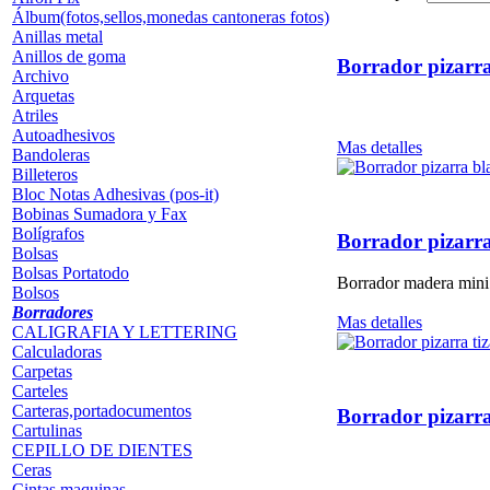
Álbum(fotos,sellos,monedas cantoneras fotos)
Anillas metal
Anillos de goma
Borrador pizarr
Archivo
Arquetas
Atriles
Autoadhesivos
Mas detalles
Bandoleras
Billeteros
Bloc Notas Adhesivas (pos-it)
Bobinas Sumadora y Fax
Bolígrafos
Borrador pizarr
Bolsas
Bolsas Portatodo
Borrador madera mini 
Bolsos
Borradores
Mas detalles
CALIGRAFIA Y LETTERING
Calculadoras
Carpetas
Carteles
Carteras,portadocumentos
Borrador pizarr
Cartulinas
CEPILLO DE DIENTES
Ceras
Cintas maquinas