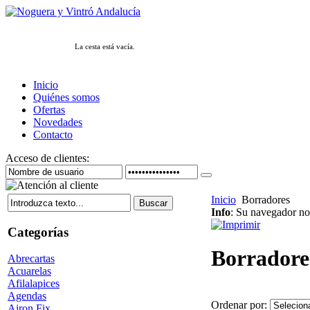
La cesta está vacía.
Inicio
Quiénes somos
Ofertas
Novedades
Contacto
Acceso de clientes:
Inicio
Borradores
Info
: Su navegador no 
Categorías
Borradore
Abrecartas
Acuarelas
Afilalapices
Agendas
Ordenar por:
Airon Fix