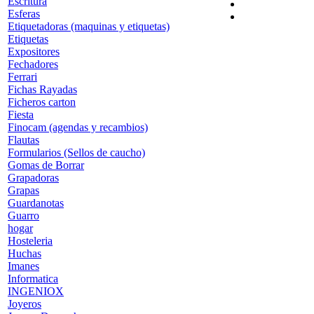
Escritura
Esferas
Etiquetadoras (maquinas y etiquetas)
Etiquetas
Expositores
Fechadores
Ferrari
Fichas Rayadas
Ficheros carton
Fiesta
Finocam (agendas y recambios)
Flautas
Formularios (Sellos de caucho)
Gomas de Borrar
Grapadoras
Grapas
Guardanotas
Guarro
hogar
Hosteleria
Huchas
Imanes
Informatica
INGENIOX
Joyeros