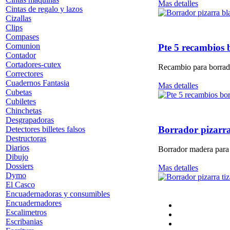
Mas detalles
Cintas de regalo y lazos
Cizallas
Clips
Compases
Comunion
Pte 5 recambios
Contador
Cortadores-cutex
Recambio para borrad
Correctores
Cuadernos Fantasia
Mas detalles
Cubetas
Cubiletes
Chinchetas
Desgrapadoras
Borrador pizarr
Detectores billetes falsos
Destructoras
Diarios
Borrador madera para 
Dibujo
Dossiers
Mas detalles
Dymo
El Casco
Encuadernadoras y consumibles
Encuadernadores
Escalimetros
Escribanias