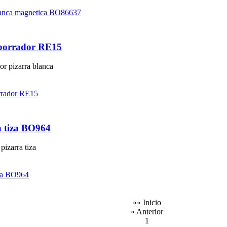
 borrador RE15
or pizarra blanca
a tiza BO964
pizarra tiza
«« Inicio
« Anterior
1