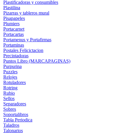
Plastificadoras y consumibles
Plastilina
Pizarras y tableros mural
Pisapapeles
Plumiers
Portacarnet
Portacartas
Portamenus y Portafirmas
Portaminas
Postales Felicictacion
Precintadoras
Puntos Libro (MARCAPAGINAS)
Purpurina
Puzzles
Relojes
Rotuladores
Rotring
Rubio
Sellos
Separadores
Sobres
Soportalibros
Tabla Periodica
Taladros
Talonarios