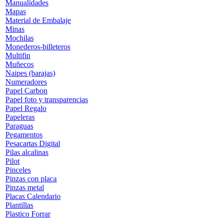
Manualidades
Mapas
Material de Embalaje
Minas
Mochilas
Monederos-billeteros
Multifin
Muñecos
Naipes (barajas)
Numeradores
Papel Carbon
Papel foto y transparencias
Papel Regalo
Papeleras
Paraguas
Pegamentos
Pesacartas Digital
Pilas alcalinas
Pilot
Pinceles
Pinzas con placa
Pinzas metal
Placas Calendario
Plantillas
Plastico Forrar